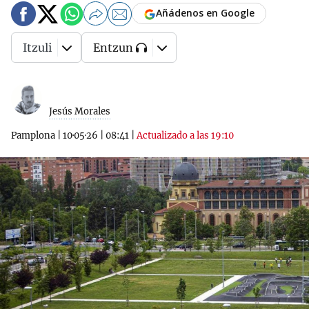
Añádenos en Google
Itzuli
Entzun
Jesús Morales
Pamplona
|
10·05·26
|
08:41
|
Actualizado a las 19:10