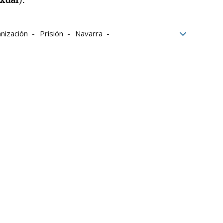
nización
Prisión
Navarra
ibunal Supremo
Gnews