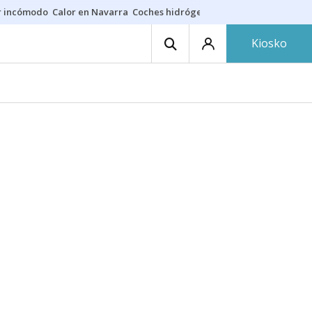
r incómodo
Calor en Navarra
Coches hidrógeno
Alerta en EE.UU.
Kiosko