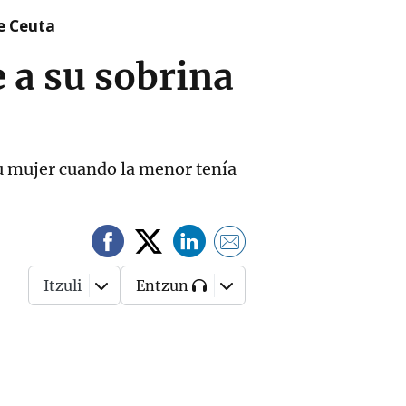
re Ceuta
 a su sobrina
su mujer cuando la menor tenía
Itzuli
Entzun