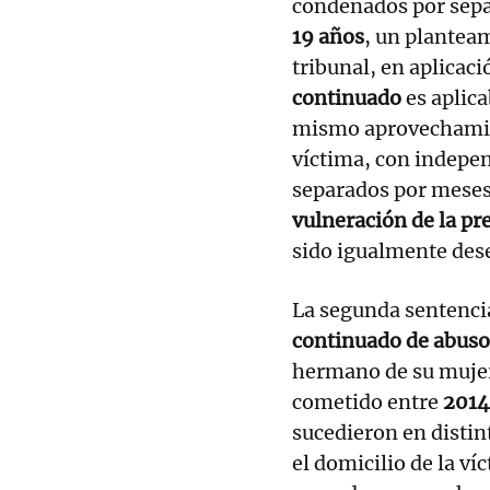
condenados por sepa
19 años
, un planteam
tribunal, en aplicaci
continuado
es aplic
mismo aprovechamien
víctima, con indepen
separados por meses
vulneración de la pr
sido igualmente des
La segunda sentenci
continuado de abuso
hermano de su mujer
cometido entre
2014
sucedieron en distin
el domicilio de la ví