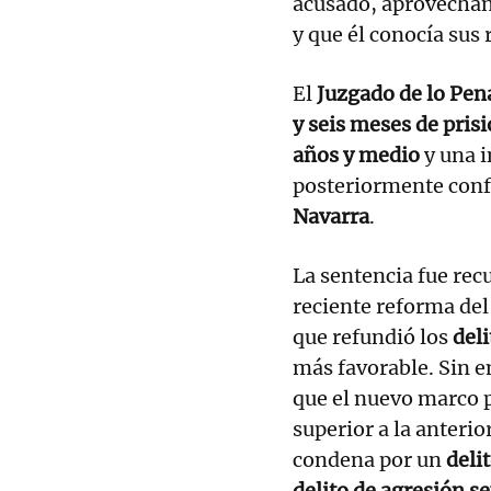
acusado, aprovechan
y que él conocía sus 
El
Juzgado de lo Pen
y seis meses de pris
años y medio
y una 
posteriormente conf
Navarra
.
La sentencia fue rec
reciente reforma de
que refundió los
deli
más favorable. Sin 
que el nuevo marco 
superior a la anteri
condena por un
deli
delito de agresión s