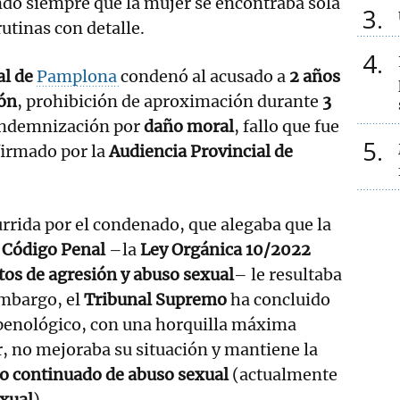
do siempre que la mujer se encontraba sola
3
rutinas con detalle.
4
al de
Pamplona
condenó al acusado a
2 años
ión
, prohibición de aproximación durante
3
indemnización por
daño moral
, fallo que fue
5
irmado por la
Audiencia Provincial de
urrida por el condenado, que alegaba que la
l
Código Penal
–la
Ley Orgánica 10/2022
tos de agresión y abuso sexual
– le resultaba
embargo, el
Tribunal Supremo
ha concluido
penológico, con una horquilla máxima
or, no mejoraba su situación y mantiene la
to continuado de abuso sexual
(actualmente
exual
).