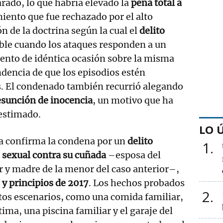
rado, lo que habría elevado la
pena total a
iento que fue rechazado por el alto
ón de la doctrina según la cual el
delito
able cuando los ataques responden a un
to de idéntica ocasión sobre la misma
dencia de que los episodios estén
. El condenado también recurrió alegando
esunción de inocencia
, un motivo que ha
estimado.
LO 
a confirma la condena por un
delito
1
 sexual contra su cuñada
–esposa del
 y madre de la menor del caso anterior–,
 y principios de 2017
. Los hechos probados
2
tos escenarios, como una comida familiar,
ctima, una piscina familiar y el garaje del