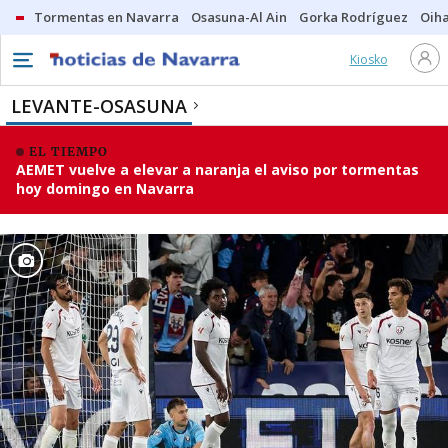
Tormentas en Navarra
Osasuna-Al Ain
Gorka Rodríguez
Oih
Kiosko
LEVANTE-OSASUNA
EL TIEMPO
AEMET vuelve a elevar a naranja el aviso por tormentas
hoy domingo en Navarra