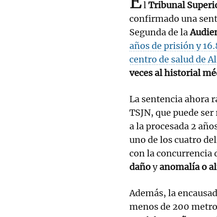
E
l
Tribunal Superio
confirmado una sente
Segunda de la
Audien
años de prisión y 16
centro de salud de A
veces al historial m
La sentencia ahora ra
TSJN, que puede ser 
a la procesada 2 año
uno de los cuatro de
con la concurrencia 
daño
y
anomalía o al
Además, la encausad
menos de 200 metros