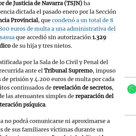
r de Justicia de Navarra (TSJN)
ha
ncia dictada el pasado enero por la Sección
cia Provincial
, que
condenó a un total de 8
.800 euros de multa a una administrativa del
lsasua
que accedió sin autorización
1.329
édico
de su hija y tres nietos.
tificada por la Sala de lo Civil y Penal del
recurrida ante el
Tribunal Supremo
, impuso
s de prisión y 4.200 euros de multa por cada
litos continuados de
revelación de secretos
,
de las atenuantes simples de
reparación del
teración psíquica
.
a no podrá comunicarse ni aproximarse a
 de sus familiares víctimas durante un