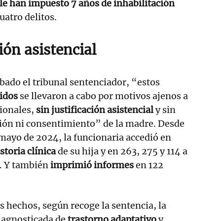
 le han impuesto
7 años de inhabilitación
uatro delitos.
ción asistencial
ado el tribunal sentenciador, “estos
idos
se llevaron a cabo por motivos ajenos a
sionales,
sin justificación asistencial
y sin
ción ni consentimiento” de la madre. Desde
mayo de 2024, la funcionaria accedió en
storia clínica
de su hija y en 263, 275 y 114 a
s. Y también
imprimió informes
en 122
 hechos, según recoge la sentencia, la
iagnosticada de
trastorno adaptativo
y