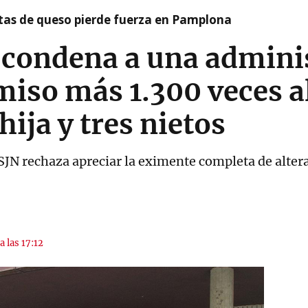
artas de queso pierde fuerza en Pamplona
 condena a una adminis
miso más 1.300 veces al
ija y tres nietos
 TSJN rechaza apreciar la eximente completa de alter
a las 17:12