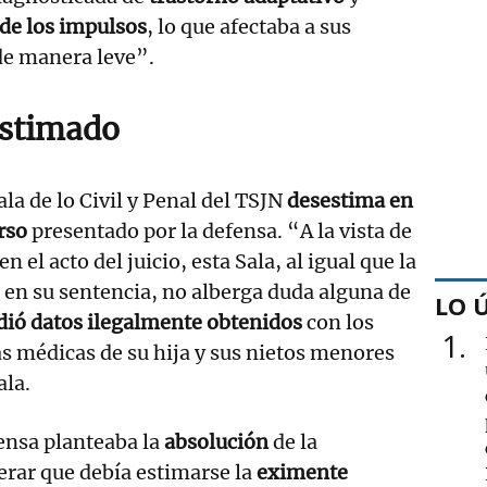
 de los impulsos
, lo que afectaba a sus
 de manera leve”.
estimado
ala de lo Civil y Penal del TSJN
desestima en
rso
presentado por la defensa. “A la vista de
n el acto del juicio, esta Sala, al igual que la
 en su sentencia, no alberga duda alguna de
LO 
dió datos ilegalmente obtenidos
con los
1
ias médicas de su hija y sus nietos menores
ala.
fensa planteaba la
absolución
de la
erar que debía estimarse la
eximente