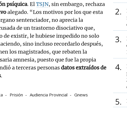
ón psíquica
. El
TSJN
, sin embargo, rechaza
2
ivo
alegado. “Los motivos por los que esta
 órgano sentenciador, no aprecia la
cusada de un trastorno disociativo que,
 de existir, le hubiese impedido no solo
3
haciendo, sino incluso recordarlo después,
en los magistrados, que rebaten la
esaria amnesia, puesto que fue la propia
4
ndió a terceras personas
datos extraídos de
s
.
ta
Prisión
Audiencia Provincial
Gnews
5