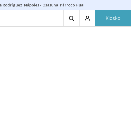
a Rodríguez
Nápoles - Osasuna
Párroco Huarte
Niños villavesa
Conci
Kiosko