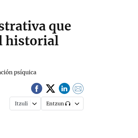
trativa que
 historial
ación psíquica
Itzuli
Entzun