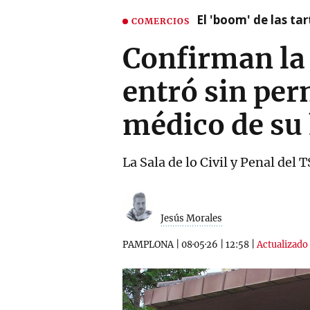
El 'boom' de las t
COMERCIOS
Confirman la
entró sin per
médico de su h
La Sala de lo Civil y Penal del
Jesús Morales
PAMPLONA
|
08·05·26
|
12:58
|
Actualizado 