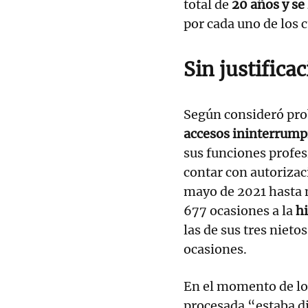
total de
20 años y se
por cada uno de los c
Sin justifica
Según consideró prob
accesos ininterrump
sus funciones profe
contar con autoriza
mayo de 2021 hasta 
677 ocasiones a la
hi
las de sus tres nieto
ocasiones.
En el momento de los
procesada “estaba d