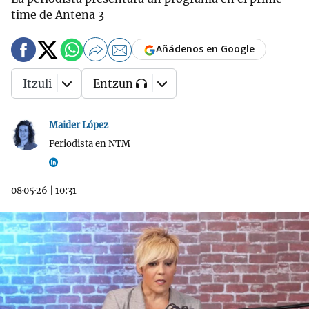
time de Antena 3
Añádenos en Google
Itzuli
Entzun
Maider López
Periodista en NTM
08·05·26
|
10:31