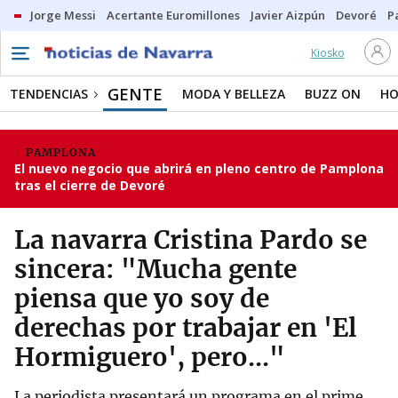
Jorge Messi
Acertante Euromillones
Javier Aizpún
Devoré
P
Kiosko
GENTE
TENDENCIAS
MODA Y BELLEZA
BUZZ ON
HO
PAMPLONA
El nuevo negocio que abrirá en pleno centro de Pamplona
tras el cierre de Devoré
La navarra Cristina Pardo se
sincera: "Mucha gente
piensa que yo soy de
derechas por trabajar en 'El
Hormiguero', pero..."
La periodista presentará un programa en el prime