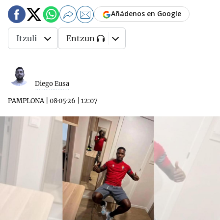
Añádenos en Google
Itzuli
Entzun
Diego Eusa
PAMPLONA
|
08·05·26
|
12:07