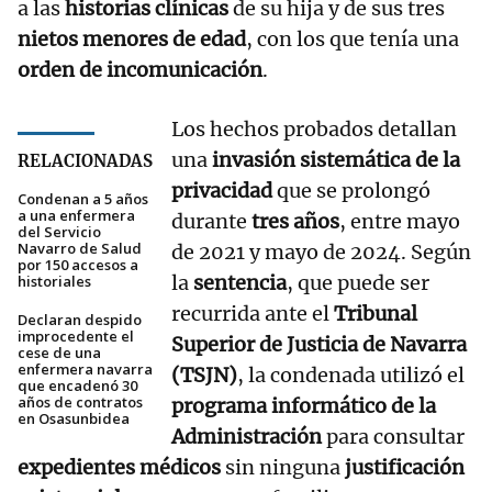
a las
historias clínicas
de su hija y de sus tres
nietos menores de edad
, con los que tenía una
orden de incomunicación
.
Los hechos probados detallan
una
invasión sistemática de la
RELACIONADAS
privacidad
que se prolongó
Condenan a 5 años
a una enfermera
durante
tres años
, entre mayo
del Servicio
Navarro de Salud
de 2021 y mayo de 2024. Según
por 150 accesos a
la
sentencia
, que puede ser
historiales
recurrida ante el
Tribunal
Declaran despido
improcedente el
Superior de Justicia de Navarra
cese de una
enfermera navarra
(TSJN)
, la condenada utilizó el
que encadenó 30
años de contratos
programa informático de la
en Osasunbidea
Administración
para consultar
expedientes médicos
sin ninguna
justificación