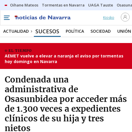
Oihane Mateos
Tormentas en Navarra
UAGA Tauste
Osasuna
Kiosko
SUCESOS
ACTUALIDAD
POLÍTICA
SOCIEDAD
UNIÓN
EL TIEMPO
AEMET vuelve a elevar a naranja el aviso por tormentas
hoy domingo en Navarra
Condenada una
administrativa de
Osasunbidea por acceder más
de 1.300 veces a expedientes
clínicos de su hija y tres
nietos