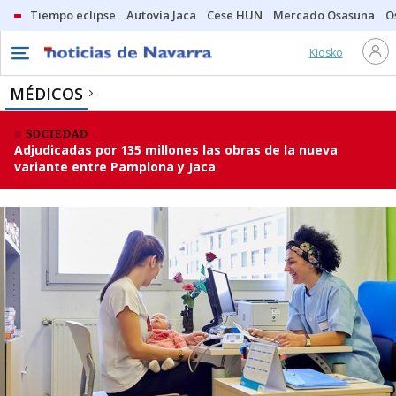
Tiempo eclipse
Autovía Jaca
Cese HUN
Mercado Osasuna
O
Kiosko
MÉDICOS
SOCIEDAD
Adjudicadas por 135 millones las obras de la nueva
variante entre Pamplona y Jaca