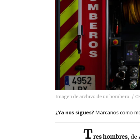
Imagen de archivo de un bombero
C
¿Ya nos sigues?
Márcanos como me
T
res hombres
, de