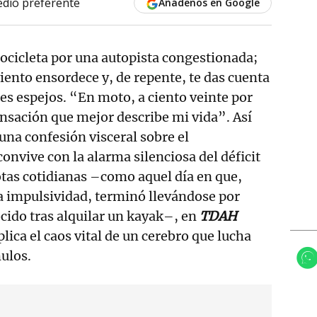
dio preferente
Añádenos en Google
cicleta por una autopista congestionada;
viento ensordece y, de repente, te das cuenta
nes espejos. “En moto, a ciento veinte por
sensación que mejor describe mi vida”. Así
 una confesión visceral sobre el
onvive con la alarma silenciosa del déficit
otas cotidianas –como aquel día en que,
a impulsividad, terminó llevándose por
ocido tras alquilar un kayak–, en
TDAH
plica el caos vital de un cerebro que lucha
mulos.