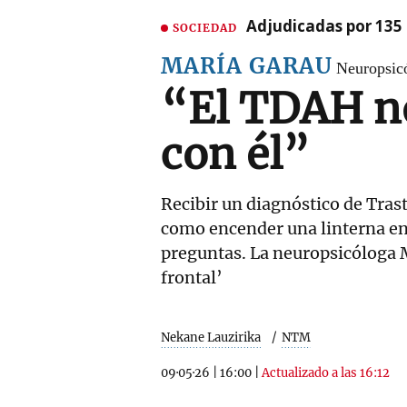
Adjudicadas por 135 
SOCIEDAD
MARÍA GARAU
Neuropsicó
“El TDAH no
con él”
Recibir un diagnóstico de Tras
como encender una linterna en
preguntas. La neuropsicóloga M
frontal’
Nekane Lauzirika
NTM
09·05·26
|
16:00
|
Actualizado a las 16:12