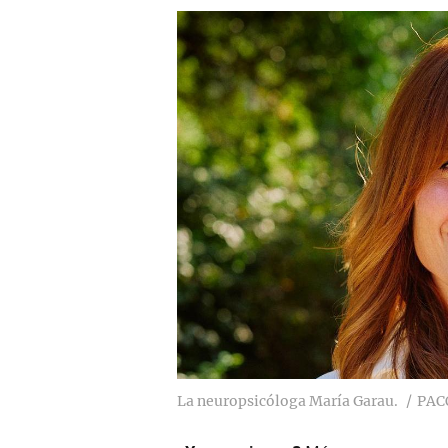
La neuropsicóloga María Garau.
PAC