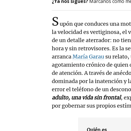
¿Ya nos sigues?
Márcanos como me
S
upón que conduces una moto
la velocidad es vertiginosa, el 
de un detalle aterrador: no tie
hora y sin retrovisores. Es la 
arranca
María Garau
su relato,
agotamiento crónico de quien c
de atención. A través de anécd
dominada por la inatención y l
error el teléfono de un descon
adulto, una vida sin frontal
, ex
por gobernar sus propios estí
Quién es