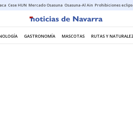
Jaca
Cese HUN
Mercado Osasuna
Osasuna-Al Ain
Prohibiciones eclips
CNOLOGÍA
GASTRONOMÍA
MASCOTAS
RUTAS Y NATURALE