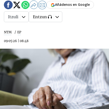
Añádenos en Google
Itzuli
Entzun
NTM
EP
09·05·26
|
08:48