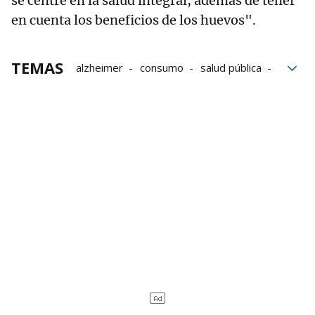
se centre en la salud integral, además de tener
en cuenta los beneficios de los huevos".
TEMAS
alzheimer
consumo
salud pública
Salud
universidad