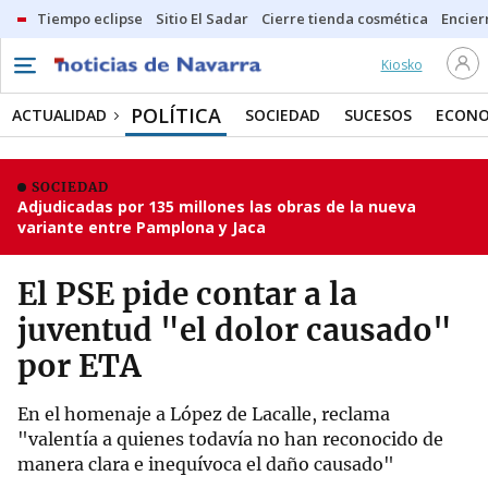
Tiempo eclipse
Sitio El Sadar
Cierre tienda cosmética
Encier
Kiosko
POLÍTICA
ACTUALIDAD
SOCIEDAD
SUCESOS
ECONO
SOCIEDAD
Adjudicadas por 135 millones las obras de la nueva
variante entre Pamplona y Jaca
El PSE pide contar a la
juventud "el dolor causado"
por ETA
En el homenaje a López de Lacalle, reclama
"valentía a quienes todavía no han reconocido de
manera clara e inequívoca el daño causado"