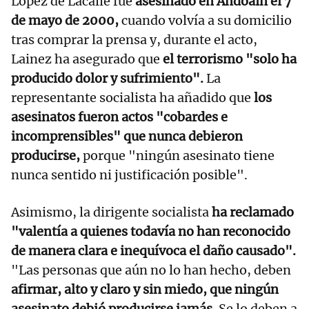
López de Lacalle fue
asesinado en Andoain el 7
de mayo de 2000,
cuando volvía a su domicilio
tras comprar la prensa y, durante el acto,
Lainez ha asegurado que
el terrorismo "solo ha
producido dolor y sufrimiento".
La
representante socialista ha añadido que
los
asesinatos fueron actos "cobardes e
incomprensibles" que nunca debieron
producirse,
porque "ningún asesinato tiene
nunca sentido ni justificación posible".
Asimismo, la dirigente socialista
ha reclamado
"valentía a quienes todavía no han reconocido
de manera clara e inequívoca el daño causado".
"Las personas que aún no lo han hecho, deben
afirmar, alto y claro y sin miedo, que ningún
asesinato debió producirse jamás.
Se lo deben a