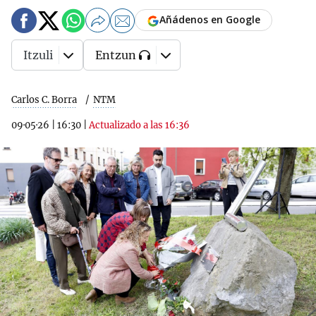
Añádenos en Google
Itzuli
Entzun
Carlos C. Borra
NTM
09·05·26
|
16:30
|
Actualizado a las 16:36