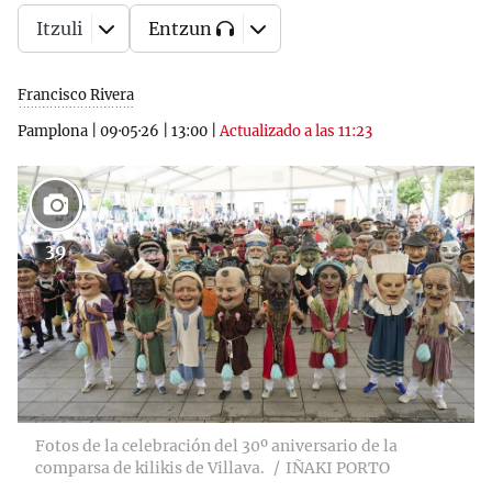
Itzuli
Entzun
Francisco Rivera
Pamplona
|
09·05·26
|
13:00
|
Actualizado a las 11:23
39
Fotos de la celebración del 30º aniversario de la
comparsa de kilikis de Villava.
IÑAKI PORTO