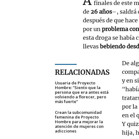
A
finales de este 
de
26 años
–, saldrá 
después de que hace
por un
problema con 
esta droga se había c
llevas
bebiendo desd
De al
RELACIONADAS
compa
y en s
Usuaria de Proyecto
Hombre: “Siento que la
"habí
persona que era antes está
volviendo a florecer, pero
tratar
más fuerte”
por la
Crean la subcomunidad
en el 
femenina de Proyecto
Hombre para mejorar la
Y quiz
atención de mujeres con
adicciones
hija, 