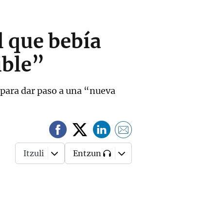
l que bebía
ible”
para dar paso a una “nueva
Itzuli
Entzun