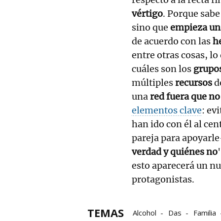
vértigo
. Porque sabe
sino que
empieza un
de acuerdo con las
h
entre otras cosas, l
cuáles son los
grupo
múltiples
recursos
de
una
red fuera que no 
elementos clave
: ev
han ido con él al cen
pareja para apoyarle
verdad y quiénes no
esto aparecerá un nu
protagonistas.
TEMAS
Alcohol
Das
Familia