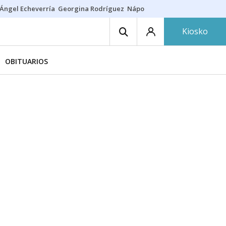
Ángel Echeverría
Georgina Rodríguez
Nápoles - Osasuna
Insultos rac
Kiosko
OBITUARIOS