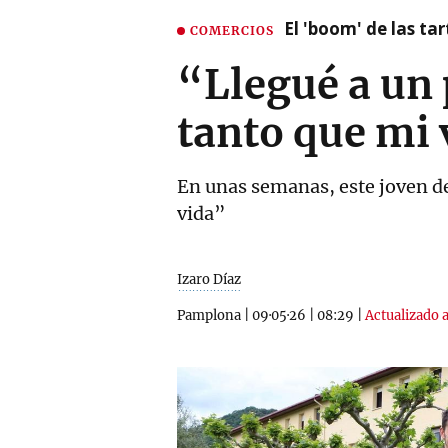
El 'boom' de las t
COMERCIOS
“Llegué a un 
tanto que mi 
En unas semanas, este joven d
vida”
Izaro Díaz
Pamplona
|
09·05·26
|
08:29
|
Actualizado a