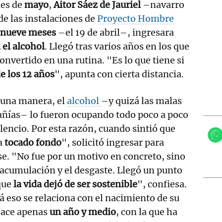
mes de
mayo
,
Aitor Sáez de Jauriel
–navarro
de las instalaciones de
Proyecto Hombre
nueve meses
–el 19 de abril–, ingresara
el alcohol
. Llegó tras varios años en los que
onvertido en una rutina. "Es lo que tiene si
e los 12 años
", apunta con cierta distancia.
guna manera, el
alcohol
–y quizá las malas
ñías– lo fueron ocupando todo poco a poco
ilencio. Por esta razón, cuando sintió que
a
tocado fondo
", solicitó ingresar para
se. "No fue por un motivo en concreto, sino
 acumulación y el desgaste. Llegó un punto
que
la vida dejó de ser sostenible
", confiesa.
á eso se relaciona con el nacimiento de su
hace apenas
un año y medio
, con la que ha