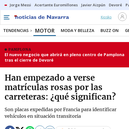
Jorge Messi
Acertante Euromillones
Javier Aizpún
Devoré
P
Kiosko
MOTOR
TENDENCIAS
MODA Y BELLEZA
BUZZ ON
G
PAMPLONA
El nuevo negocio que abrirá en pleno centro de Pamplona
tras el cierre de Devoré
Han empezado a verse
matrículas rosas por las
carreteras: ¿qué significan?
Son placas expedidas por Francia para identificar
vehículos en situación transitoria