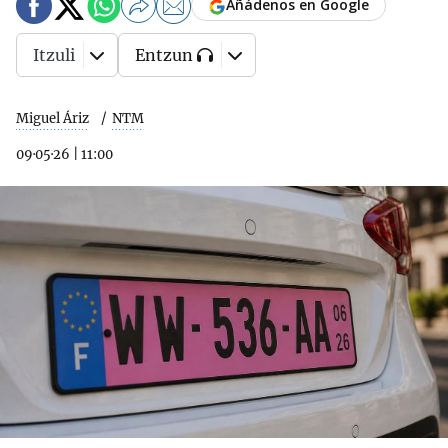
Añádenos en Google
Itzuli
Entzun
Miguel Áriz
NTM
09·05·26
|
11:00