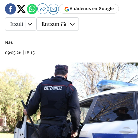
Añádenos en Google
Itzuli
Entzun
N.G.
09·05·26
|
18:15