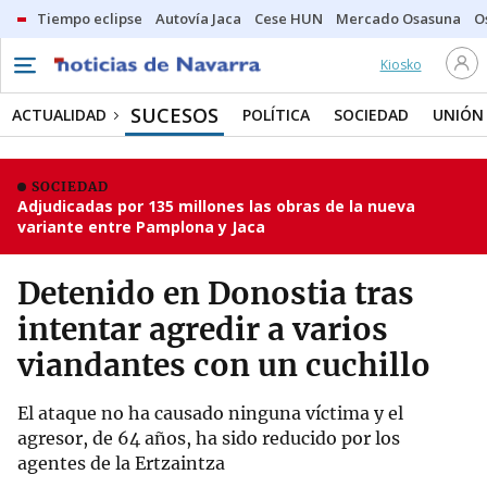
Tiempo eclipse
Autovía Jaca
Cese HUN
Mercado Osasuna
O
Kiosko
SUCESOS
ACTUALIDAD
POLÍTICA
SOCIEDAD
UNIÓN
SOCIEDAD
Adjudicadas por 135 millones las obras de la nueva
variante entre Pamplona y Jaca
Detenido en Donostia tras
intentar agredir a varios
viandantes con un cuchillo
El ataque no ha causado ninguna víctima y el
agresor, de 64 años, ha sido reducido por los
agentes de la Ertzaintza