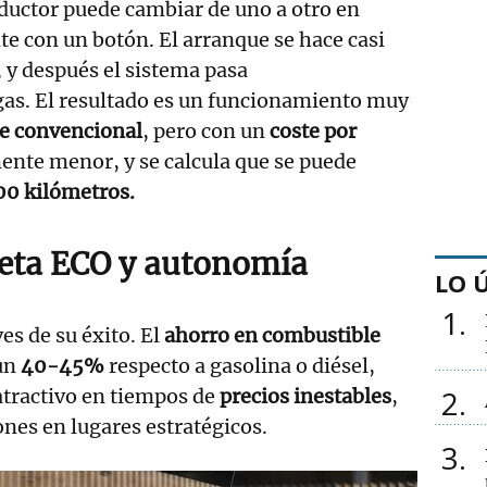
nductor puede cambiar de uno a otro en
 con un botón. El arranque se hace casi
 y después el sistema pasa
as. El resultado es un funcionamiento muy
e convencional
, pero con un
coste por
nte menor, y se calcula que se puede
00 kilómetros.
ueta ECO y autonomía
LO 
1
ves de su éxito. El
ahorro en combustible
un
40-45%
respecto a gasolina o diésel,
2
atractivo en tiempos de
precios inestables
,
ones en lugares estratégicos.
3