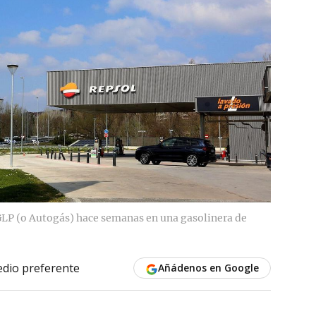
 GLP (o Autogás) hace semanas en una gasolinera de
dio preferente
Añádenos en Google