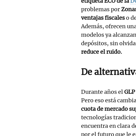
etiqueta ECO de la
D
problemas por
Zonas
ventajas fiscales
o d
Además, ofrecen un
modelos ya alcanzan
depósitos, sin olvid
reduce el ruido.
De alternativ
Durante años el
GLP
Pero eso está cambi
cuota de mercado su
tecnologías tradicio
encuentra en clara d
por el futuro que le 