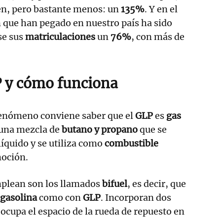
n, pero bastante menos: un
135%
. Y en el
n que han pegado en nuestro país ha sido
se sus
matriculaciones
un
76%
, con más de
P y cómo funciona
fenómeno conviene saber que el
GLP
es
gas
 una mezcla de
butano y propano
que se
íquido y se utiliza como
combustible
oción.
mplean son los llamados
bifuel
, es decir, que
gasolina
como con
GLP
. Incorporan dos
ocupa el espacio de la rueda de repuesto en