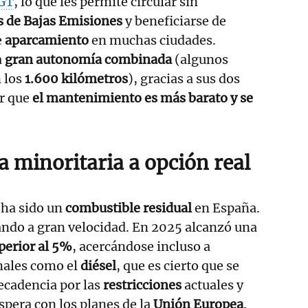
GT
, lo que les permite circular sin
 de Bajas Emisiones
y beneficiarse de
e
aparcamiento
en muchas ciudades.
a
gran autonomía combinada
(algunos
 los
1.600 kilómetros
), gracias a sus dos
ar que
el mantenimiento es más barato y se
a minoritaria a opción real
ha sido un
combustible residual
en España.
ando a gran velocidad. En 2025 alcanzó una
perior al 5%
, acercándose incluso a
nales como el
diésel
, que es cierto que se
ecadencia por las
restricciones
actuales y
espera con los planes de la
Unión Europea
.