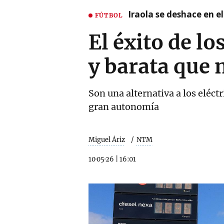
Iraola se deshace en e
FÚTBOL
El éxito de l
y barata que 
Son una alternativa a los eléct
gran autonomía
Miguel Áriz
NTM
10·05·26
|
16:01