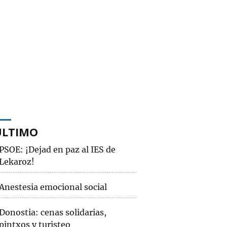
ÚLTIMO
PSOE: ¡Dejad en paz al IES de
Lekaroz!
Anestesia emocional social
Donostia: cenas solidarias,
pintxos y turisteo