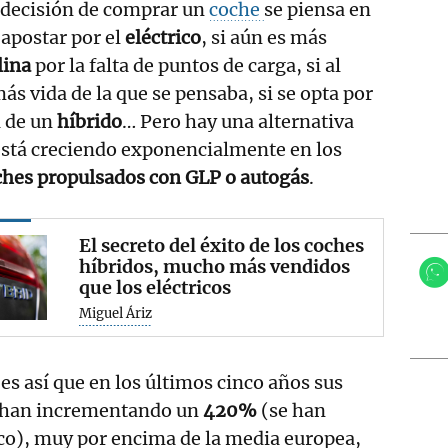
 decisión de comprar un
coche
se piensa en
apostar por el
eléctrico
, si aún es más
lina
por la falta de puntos de carga, si al
ás vida de la que se pensaba, si se opta por
a de un
híbrido
… Pero hay una alternativa
stá creciendo exponencialmente en los
ches propulsados con GLP o autogás
.
El secreto del éxito de los coches
híbridos, mucho más vendidos
que los eléctricos
Miguel Áriz
es así que en los últimos cinco años sus
 han incrementando un
420%
(se han
co), muy por encima de la media europea,