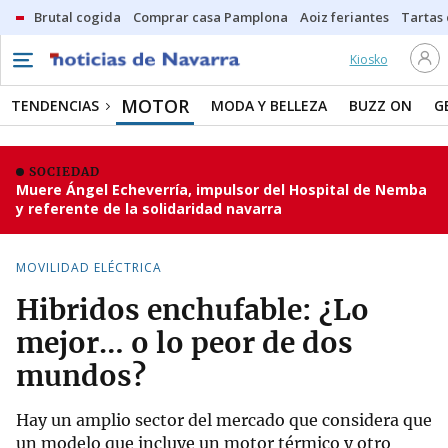
Brutal cogida
Comprar casa Pamplona
Aoiz feriantes
Tartas
Kiosko
MOTOR
TENDENCIAS
MODA Y BELLEZA
BUZZ ON
G
SOCIEDAD
Muere Ángel Echeverría, impulsor del Hospital de Nemba
y referente de la solidaridad navarra
MOVILIDAD ELÉCTRICA
Hibridos enchufable: ¿Lo
mejor… o lo peor de dos
mundos?
Hay un amplio sector del mercado que considera que
un modelo que incluye un motor térmico y otro