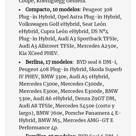
Coupé, Koenigsegg Gemera.
Compacto, 10 modelos
: Peugeot 308
Plug-in Hybrid, Opel Astra Plug-in Hybrid,
Volkswagen Golf eHybrid, Seat León
eHybrid, Cupra León eHybrid, DS Nº4
Plug-in Hybrid, Audi A3 Sportback TFSIe,
Audi A3 Allstreet TFSIe, Mercedes A250e,
Kia XCeed PHEV.
Berlina, 17 modelos
: BYD seal 6 DM-i,
Peugeot 408 Plug-in Hybrid, Skoda Superb
iV PHEV, BMW 330e, Audi A5 eHybrid,
Mercedes C300e, Mercedes C300de,
Mercedes E300e, Mercedes E300de, BMW
530e, Audi A6 eHybrid, Denza Z9GT DM,
Audi A8 TFSIe, Mercedes S450e (corto y
largo), BMW 760e, Porsche Panamera 4 E-
Hybrid, BMW M5, Mercedes AMG-GT E
Performance 4p.