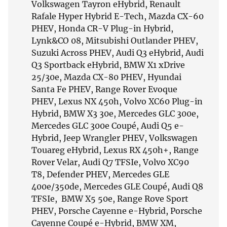
Volkswagen Tayron eHybrid, Renault
Rafale Hyper Hybrid E-Tech, Mazda CX-60
PHEV, Honda CR-V Plug-in Hybrid,
Lynk&CO 08, Mitsubishi Outlander PHEV,
Suzuki Across PHEV, Audi Q3 eHybrid, Audi
Q3 Sportback eHybrid, BMW X1 xDrive
25/30e, Mazda CX-80 PHEV, Hyundai
Santa Fe PHEV, Range Rover Evoque
PHEV, Lexus NX 450h, Volvo XC60 Plug-in
Hybrid, BMW X3 30e, Mercedes GLC 300e,
Mercedes GLC 300e Coupé, Audi Q5 e-
Hybrid, Jeep Wrangler PHEV, Volkswagen
Touareg eHybrid, Lexus RX 450h+, Range
Rover Velar, Audi Q7 TFSIe, Volvo XC90
T8, Defender PHEV, Mercedes GLE
400e/350de, Mercedes GLE Coupé, Audi Q8
TFSIe, BMW X5 50e, Range Rove Sport
PHEV, Porsche Cayenne e-Hybrid, Porsche
Cayenne Coupé e-Hybrid, BMW XM,