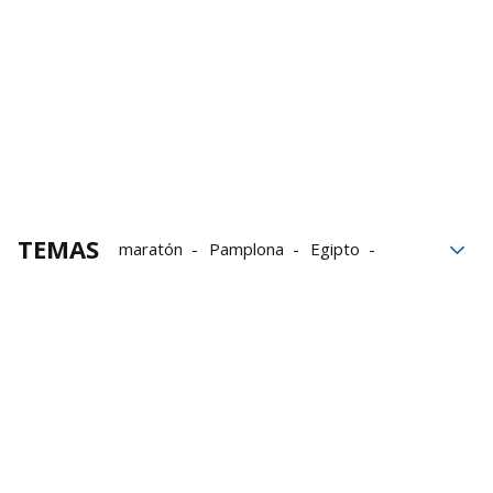
TEMAS
maratón
Pamplona
Egipto
voluntarios
Participación
Media Maratón de Pamplona