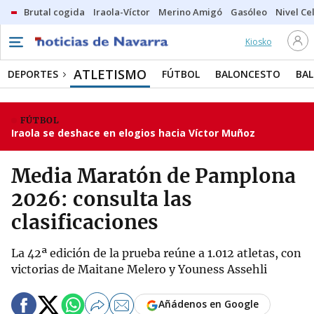
Brutal cogida
Iraola-Víctor
Merino Amigó
Gasóleo
Nivel Ce
Kiosko
ATLETISMO
DEPORTES
FÚTBOL
BALONCESTO
BA
FÚTBOL
Iraola se deshace en elogios hacia Víctor Muñoz
Media Maratón de Pamplona
2026: consulta las
clasificaciones
La 42ª edición de la prueba reúne a 1.012 atletas, con
victorias de Maitane Melero y Youness Assehli
Añádenos en Google