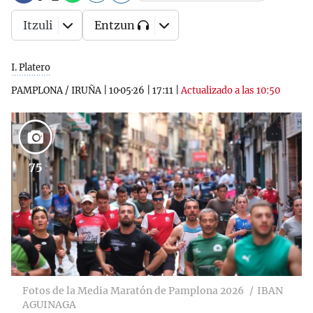
Itzuli
Entzun
I. Platero
PAMPLONA / IRUÑA
|
10·05·26
|
17:11
|
Actualizado a las 10:50
75
Fotos de la Media Maratón de Pamplona 2026
IBAN
AGUINAGA