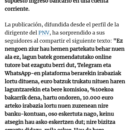
supuesto ingreso bancario en una cuenta
corriente.
La publicación, difundida desde el perfil de la
dirigente del
PNV
, ha sorprendido a sus
seguidores al compartir el siguiente texto:
"Ez
nengoen ziur hau hemen partekatu behar nuen
ala ez, lagun batek gomendatutako online
tutore bat ezagutu berri dut, Telegram eta
WhatsApp-en plataforma berarekin irabaziak
lortu dituena, euro batzuk trukatu nituen haren
laguntzarekin eta bere komisioa, %10ekoa
bakarrik dena, hartu ondoren, 10.000 euro
arteko irabazia lortu nuen zuzenean nire
banku-kontuan, oso eskertuta nago, keinu
atsegin hau asko eskertzen dut; nire bizitza