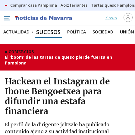
Comprar casa Pamplona
Aoiz feriantes
Tartas queso Pamplon
Kiosko
SUCESOS
ACTUALIDAD
POLÍTICA
SOCIEDAD
UNIÓN
COMERCIOS
El 'boom' de las tartas de queso pierde fuerza en
Pamplona
Hackean el Instagram de
Ibone Bengoetxea para
difundir una estafa
financiera
El perfil de la dirigente jeltzale ha publicado
contenido ajeno a su actividad institucional