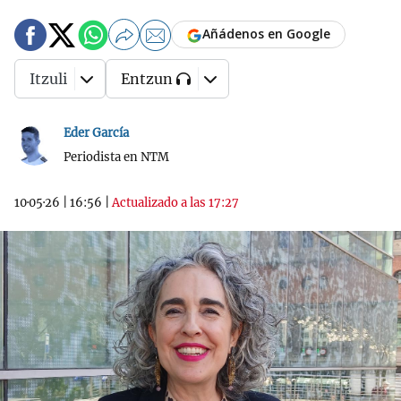
Añádenos en Google
Itzuli
Entzun
Eder García
Periodista en NTM
10·05·26
|
16:56
|
Actualizado a las 17:27