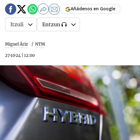
Añádenos en Google
Itzuli
Entzun
Miguel Áriz
NTM
27·10·24
|
12:00