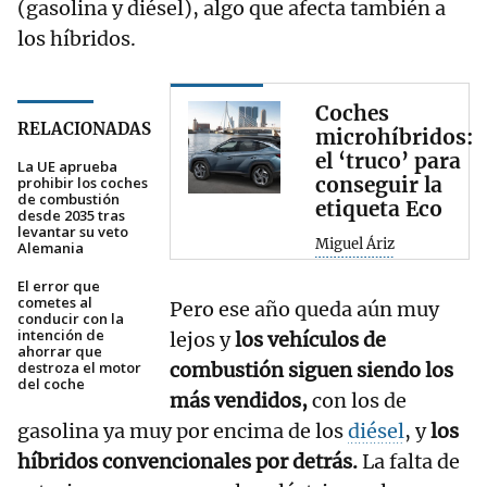
(gasolina y diésel), algo que afecta también a
los híbridos.
Coches
RELACIONADAS
microhíbridos:
el ‘truco’ para
La UE aprueba
conseguir la
prohibir los coches
de combustión
etiqueta Eco
desde 2035 tras
levantar su veto
Miguel Áriz
Alemania
El error que
cometes al
Pero ese año queda aún muy
conducir con la
intención de
lejos y
los vehículos de
ahorrar que
combustión siguen siendo los
destroza el motor
del coche
más vendidos,
con los de
gasolina ya muy por encima de los
diésel
, y
los
híbridos convencionales por detrás.
La falta de