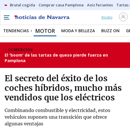
Brutal cogida
Comprar casa Pamplona
Aoiz feriantes
Tartas
Kiosko
MOTOR
TENDENCIAS
MODA Y BELLEZA
BUZZ ON
G
COMERCIOS
El 'boom' de las tartas de queso pierde fuerza en
Pamplona
El secreto del éxito de los
coches híbridos, mucho más
vendidos que los eléctricos
Combinando combustible y electricidad, estos
vehículos suponen una transición que ofrece
algunas ventajas