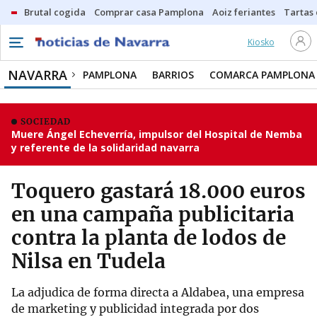
Brutal cogida
Comprar casa Pamplona
Aoiz feriantes
Tartas
Kiosko
NAVARRA
PAMPLONA
BARRIOS
COMARCA PAMPLONA
SOCIEDAD
Muere Ángel Echeverría, impulsor del Hospital de Nemba
y referente de la solidaridad navarra
Toquero gastará 18.000 euros
en una campaña publicitaria
contra la planta de lodos de
Nilsa en Tudela
La adjudica de forma directa a Aldabea, una empresa
de marketing y publicidad integrada por dos