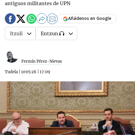
antiguos militantes de UPN
Añádenos en Google
Itzuli
Entzun
Fermín Pérez-Nievas
Tudela
|
10·05·26
|
17:09