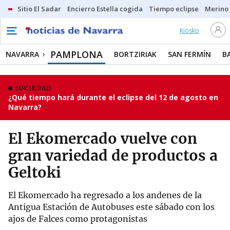
Sitio El Sadar
Encierro Estella cogida
Tiempo eclipse
Merino
Kiosko
PAMPLONA
NAVARRA
BORTZIRIAK
SAN FERMÍN
B
SOCIEDAD
¿Qué tiempo hará durante el eclipse del 12 de agosto en
Navarra?
El Ekomercado vuelve con
gran variedad de productos a
Geltoki
El Ekomercado ha regresado a los andenes de la
Antigua Estación de Autobuses este sábado con los
ajos de Falces como protagonistas