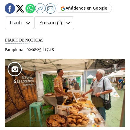
Añádenos en Google
Itzuli
Entzun
DIARIO DE NOTICIAS
Pamplona
|
02·08·25
|
17:18
6