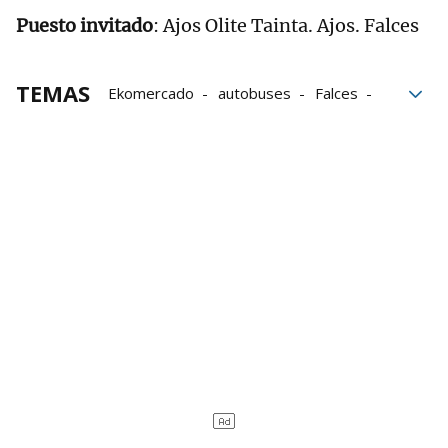
Puesto invitado
: Ajos Olite Tainta. Ajos. Falces
TEMAS
Ekomercado
autobuses
Falces
Queso
Geltoki
San Fermín
Patatas