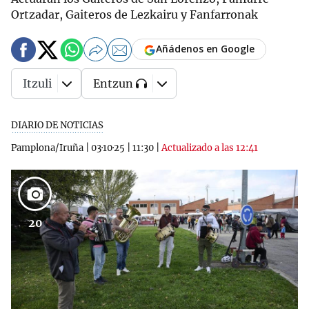
Ortzadar, Gaiteros de Lezkairu y Fanfarronak
Añádenos en Google
Itzuli
Entzun
DIARIO DE NOTICIAS
Pamplona/Iruña
|
03·10·25
|
11:30
|
Actualizado a las 12:41
20