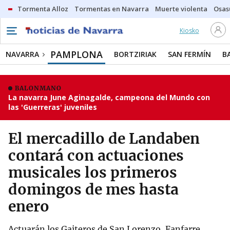
Tormenta Alloz
Tormentas en Navarra
Muerte violenta
Osas
Kiosko
PAMPLONA
NAVARRA
BORTZIRIAK
SAN FERMÍN
B
BALONMANO
La navarra June Aginagalde, campeona del Mundo con
las 'Guerreras' juveniles
El mercadillo de Landaben
contará con actuaciones
musicales los primeros
domingos de mes hasta
enero
Actuarán los Gaiteros de San Lorenzo, Fanfarre