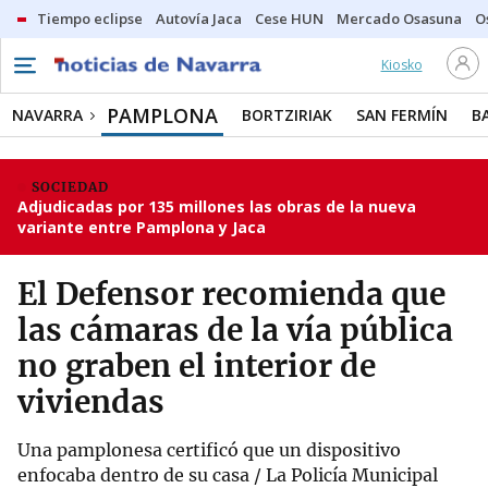
Tiempo eclipse
Autovía Jaca
Cese HUN
Mercado Osasuna
O
Kiosko
PAMPLONA
NAVARRA
BORTZIRIAK
SAN FERMÍN
B
SOCIEDAD
Adjudicadas por 135 millones las obras de la nueva
variante entre Pamplona y Jaca
El Defensor recomienda que
las cámaras de la vía pública
no graben el interior de
viviendas
Una pamplonesa certificó que un dispositivo
enfocaba dentro de su casa / La Policía Municipal