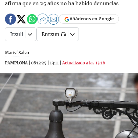
afirma que en 25 años no ha habido denuncias
Añádenos en Google
Itzuli
Entzun
Mariví Salvo
PAMPLONA
|
08·12·25
|
13:11
|
Actualizado a las 13:16