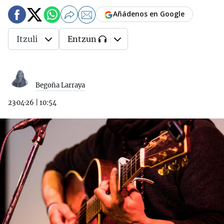
Añádenos en Google
Itzuli
Entzun
Begoña Larraya
23·04·26
|
10:54