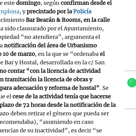
e este
domingo
, según
confirman desde el
mplona
, y
precintado por la
Policía
ecimiento
Bar Bearán & Rooms, en la calle
a sido clausurado por el Ayuntamiento,
ropiedad “no atendiera”, argumenta el
ma
notificación del área de Urbanismo
o 10 de marzo
, en la que se “ordenaba
el
de Bar y Hostal, desarrollada en la c/ San
no contar “con la licencia de actividad
en tramitación la licencia de obras y
a para adecuación y reforma de hostal”
. Se
ue el
cese de la actividad tenía que hacerse
plazo de 72 horas desde la notificación de la
azo deben retirar el género que pueda ser
 recomendaba), “asumiendo en caso
encias de su inactividad”, es decir “se