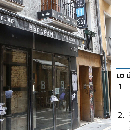
LO 
1
2