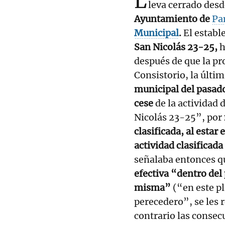
L
leva cerrado desd
Ayuntamiento de
Pa
Municipal
.
El establ
San Nicolás 23-25,
h
después de que la p
Consistorio, la últi
municipal del pasad
cese
de la actividad 
Nicolás 23-25”, por
clasificada, al estar 
actividad clasificad
señalaba entonces q
efectiva “dentro del 
misma”
(“en este pl
perecedero”, se les
contrario las consecu