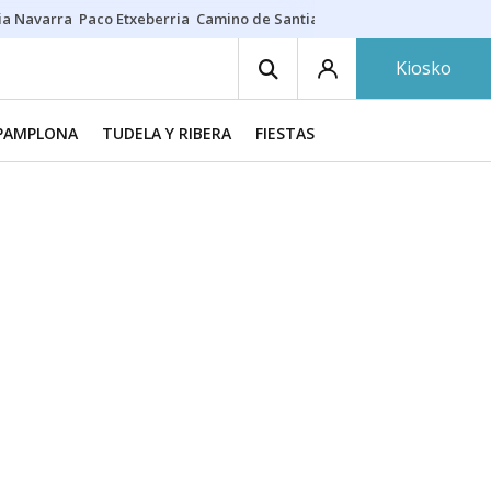
ia Navarra
Paco Etxeberria
Camino de Santiago
Eclipse solar en Nav
Kiosko
PAMPLONA
TUDELA Y RIBERA
FIESTAS