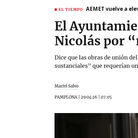
AEMET vuelve a ele
EL TIEMPO
El Ayuntamien
Nicolás por “
Dice que las obras de unión de
sustanciales" que requerían una
Mariví Salvo
PAMPLONA
|
29·04·26
|
07:05