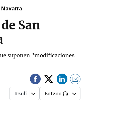
n Navarra
 de San
a
y que suponen "modificaciones
Itzuli
Entzun