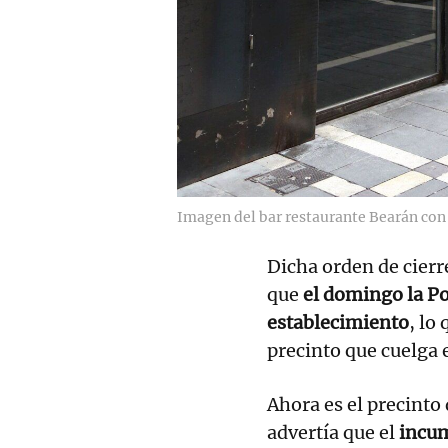
Imagen del bar restaurante Bearán con 
Dicha orden de cierr
que
el domingo la Po
establecimiento
, lo
precinto que cuelga e
Ahora es el precinto 
advertía que el
incu