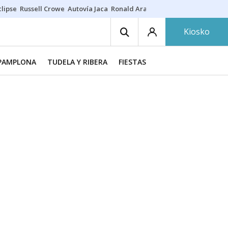
lipse
Russell Crowe
Autovía Jaca
Ronald Araújo
Prohibiciones eclips
Kiosko
PAMPLONA
TUDELA Y RIBERA
FIESTAS