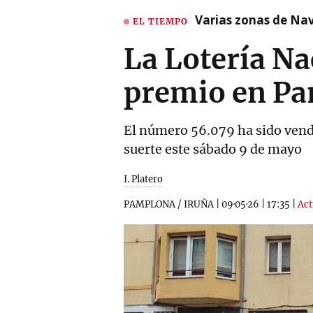
Varias zonas de Nav
EL TIEMPO
La Lotería Na
premio en P
El número 56.079 ha sido vendi
suerte este sábado 9 de mayo
I. Platero
PAMPLONA / IRUÑA
|
09·05·26
|
17:35
|
Act