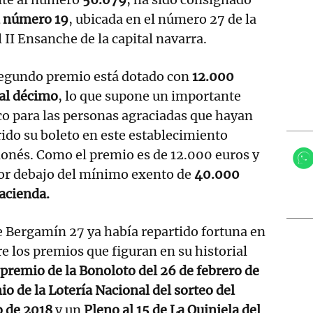
n número 19
, ubicada en el número 27 de la
 II Ensanche de la capital navarra.
segundo premio está dotado con
12.000
 al décimo
, lo que supone un importante
co para las personas agraciadas que hayan
ido su boleto en este establecimiento
onés. Como el premio es de 12.000 euros y
por debajo del mínimo exento de
40.000
Hacienda.
 Bergamín 27 ya había repartido fortuna en
re los premios que figuran en su historial
premio de la Bonoloto del 26 de febrero de
o de la Lotería Nacional del sorteo del
o de 2018
y un
Pleno al 15 de La Quiniela del