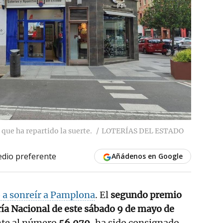
que ha repartido la suerte.
LOTERÍAS DEL ESTADO
dio preferente
Añádenos en Google
o a sonreír a Pamplona
. El
segundo premio
ería Nacional de este sábado 9 de mayo de
nte al número
56.079
, ha sido consignado