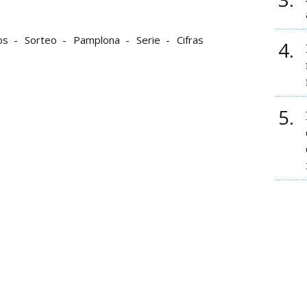
os
Sorteo
Pamplona
Serie
Cifras
4
5