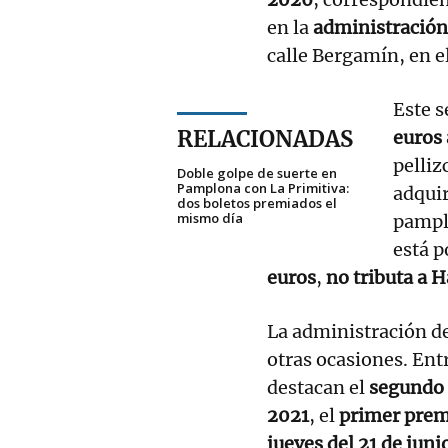
en la
administració
calle Bergamín, en el
Este 
RELACIONADAS
euros
pelliz
Doble golpe de suerte en
Pamplona con La Primitiva:
adquir
dos boletos premiados el
mismo día
pampl
está 
euros
,
no tributa a 
La administración de
otras ocasiones. Ent
destacan el
segundo 
2021
, el
primer premi
jueves del 21 de juni