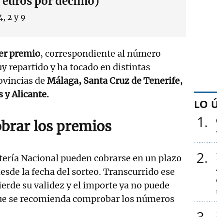
 euros por décimo)
, 2 y 9
er premio
, correspondiente al número
y repartido y ha tocado en distintas
rovincias de
Málaga, Santa Cruz de Tenerife,
 y Alicante.
LO 
1
obrar los premios
2
tería Nacional pueden cobrarse en un plazo
esde la fecha del sorteo. Transcurrido ese
ierde su validez y el importe ya no puede
que se recomienda comprobar los números
3