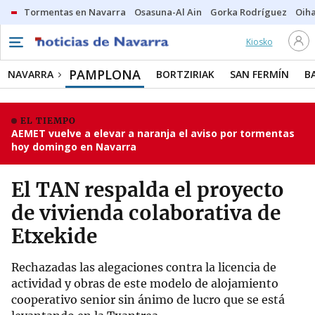
Tormentas en Navarra
Osasuna-Al Ain
Gorka Rodríguez
Oih
Kiosko
PAMPLONA
NAVARRA
BORTZIRIAK
SAN FERMÍN
B
EL TIEMPO
AEMET vuelve a elevar a naranja el aviso por tormentas
hoy domingo en Navarra
El TAN respalda el proyecto
de vivienda colaborativa de
Etxekide
Rechazadas las alegaciones contra la licencia de
actividad y obras de este modelo de alojamiento
cooperativo senior sin ánimo de lucro que se está