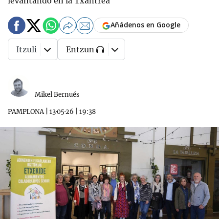
levantando en la Txantrea
Añádenos en Google
Itzuli
Entzun
Mikel Bernués
PAMPLONA
|
13·05·26
|
19:38