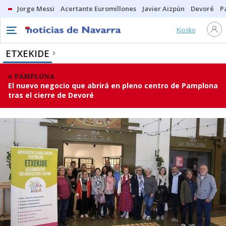
Jorge Messi
Acertante Euromillones
Javier Aizpún
Devoré
P
Kiosko
ETXEKIDE
PAMPLONA
El nuevo negocio que abrirá en pleno centro de Pamplona
tras el cierre de Devoré