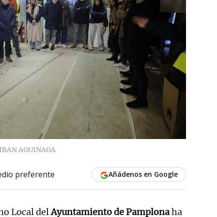
IBAN AGUINAGA
dio preferente
Añádenos en Google
no Local del
Ayuntamiento de Pamplona
ha