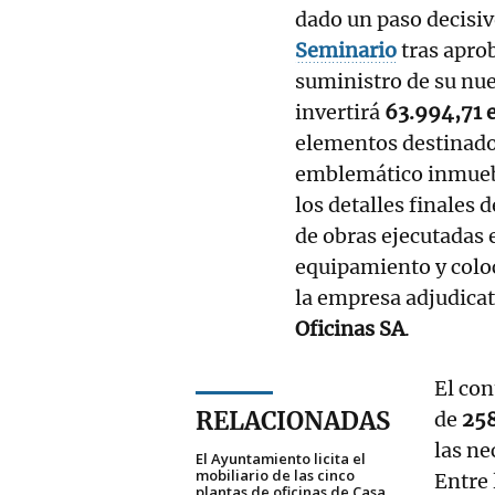
dado un paso decisiv
Seminario
tras aprob
suministro de su nuev
invertirá
63.994,71 
elementos destinados
emblemático inmuebl
los detalles finales 
de obras ejecutadas e
equipamiento y coloc
la empresa adjudica
Oficinas SA
.
El con
RELACIONADAS
de
258
las ne
El Ayuntamiento licita el
mobiliario de las cinco
Entre 
plantas de oficinas de Casa