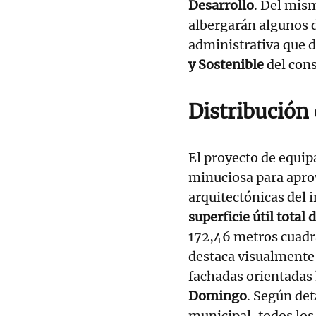
Desarrollo
. Del mis
albergarán algunos d
administrativa que d
y Sostenible
del con
Distribución 
El proyecto de equi
minuciosa para aprov
arquitectónicas del
superficie útil tota
172,46 metros cuadra
destaca visualmente
fachadas orientadas 
Domingo
. Según det
municipal, todos lo