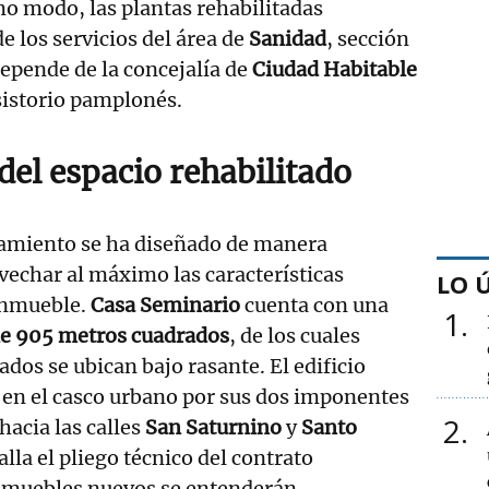
mo modo, las plantas rehabilitadas
e los servicios del área de
Sanidad
, sección
epende de la concejalía de
Ciudad Habitable
sistorio pamplonés.
del espacio rehabilitado
pamiento se ha diseñado de manera
echar al máximo las características
LO 
 inmueble.
Casa Seminario
cuenta con una
1
l de 905 metros cuadrados
, de los cuales
dos se ubican bajo rasante. El edificio
 en el casco urbano por sus dos imponentes
2
hacia las calles
San Saturnino
y
Santo
alla el pliego técnico del contrato
s muebles nuevos se entenderán