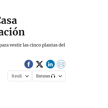
Casa
tación
ara vestir las cinco plantas del
Itzuli
Entzun