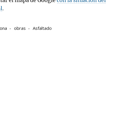
ltar el mapa de Google
con la situación del
l
.
lona
obras
Asfaltado