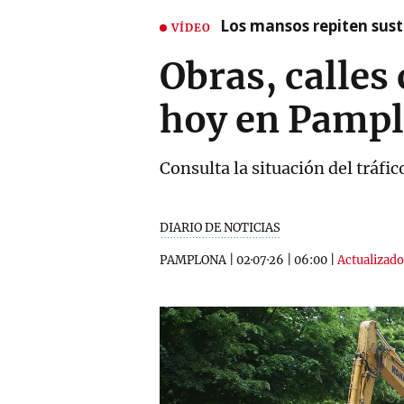
Los mansos repiten susto
VÍDEO
Obras, calles 
hoy en Pamp
Consulta la situación del tráfic
DIARIO DE NOTICIAS
PAMPLONA
|
02·07·26
|
06:00
|
Actualizado 