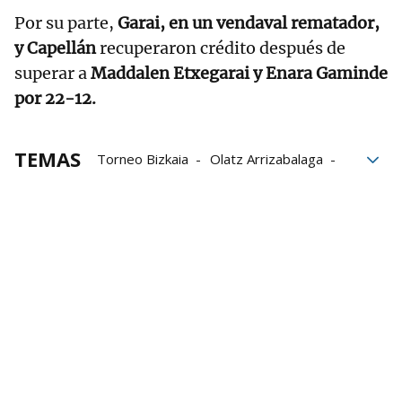
Por su parte,
Garai, en un vendaval rematador,
y Capellán
recuperaron crédito después de
superar a
Maddalen Etxegarai y Enara Gaminde
por 22-12.
TEMAS
Torneo Bizkaia
Olatz Arrizabalaga
Amaia Alday
Nora Mendizabal
Andrea Capellán
Uxue Osés
Maddalen Etxegarai
Enara Gaminde
Leire Garai