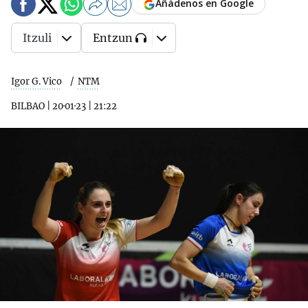
Añádenos en Google
Itzuli
Entzun
Igor G. Vico
NTM
BILBAO
|
20·01·23
|
21:22