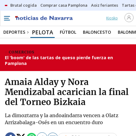
Brutal cogida
Comprar casa Pamplona
Aoiz feriantes
Tartas
Kiosko
PELOTA
DEPORTES
FÚTBOL
BALONCESTO
BALON
COMERCIOS
El 'boom' de las tartas de queso pierde fuerza en
Pamplona
Amaia Alday y Nora
Mendizabal acarician la final
del Torneo Bizkaia
La dimoztarra y la andoaindarra vencen a Olatz
Arrizabalaga-Osés en un encuentro duro