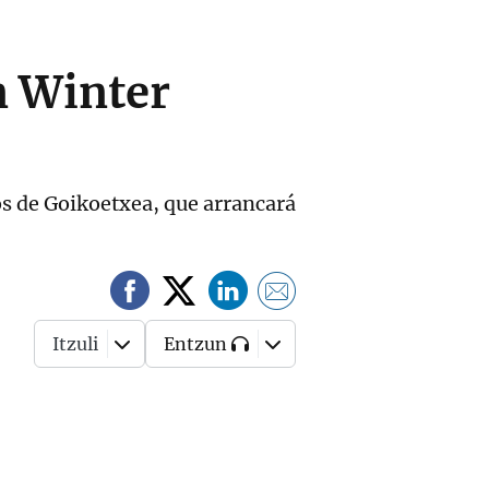
n Winter
iós de Goikoetxea, que arrancará
Itzuli
Entzun