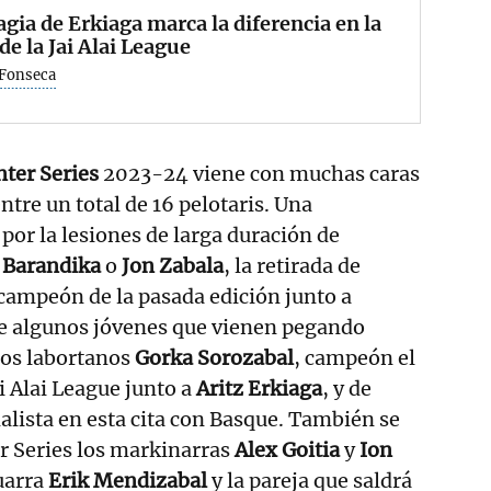
gia de Erkiaga marca la diferencia en la
 de la Jai Alai League
 Fonseca
ter Series
2023-24 viene con muchas caras
ntre un total de 16 pelotaris. Una
por la lesiones de larga duración de
 Barandika
o
Jon Zabala
, la retirada de
campeón de la pasada edición junto a
de algunos jóvenes que vienen pegando
 los labortanos
Gorka Sorozabal
, campeón el
i Alai League junto a
Aritz Erkiaga
, y de
nalista en esta cita con Basque. También se
r Series los markinarras
Alex Goitia
y
Ion
uarra
Erik Mendizabal
y la pareja que saldrá