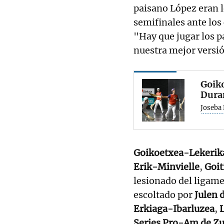
paisano López eran 
semifinales ante los 
"Hay que jugar los p
nuestra mejor versi
Goiko
Dura
Joseba
Goikoetxea-Lekerik
Erik-Minvielle
,
Goi
lesionado del ligame
escoltado por
Julen 
Erkiaga-Ibarluzea
,
Series Pro-Am de Z