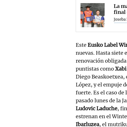
La ma
final
Joseba
Este
Eusko Label Win
nuevas. Hasta siete e
renovación obligada 
puntistas como
Xabi
Diego Beaskoetxea, 
López, y el empuje 
fuerte. Es el caso de
pasado lunes de la Ja
Ludovic Laduche
, fi
estrenan en el Winte
Ibarluzea
, el mutrik