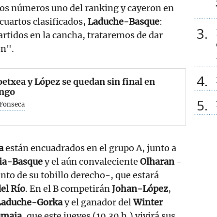
los números uno del ranking y cayeron en
cuartos clasificados,
Laduche-Basque
:
3
artidos en la cancha, trataremos de dar
ón".
4
etxea y López se quedan sin final en
ngo
5
 Fonseca
a
están encuadrados en el grupo A, junto a
tia-Basque
y el aún convaleciente
Olharan
-
nto de su tobillo derecho-, que estará
del Río
. En el B competirán
Johan-López
,
Laduche-Gorka
y el ganador del
Winter
umaia
, que este jueves (19.30 h.) vivirá sus