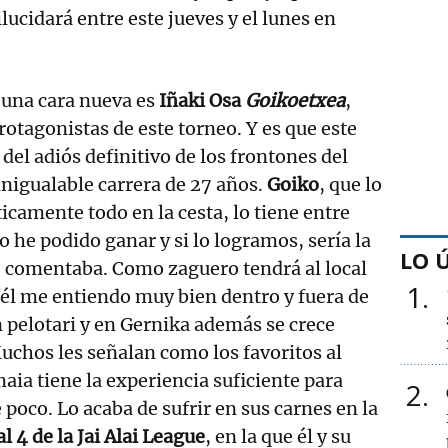
ucidará entre este jueves y el lunes en
 una cara nueva es
Iñaki Osa
Goikoetxea
,
rotagonistas de este torneo. Y es que este
 del adiós definitivo de los frontones del
inigualable carrera de 27 años.
Goiko
, que lo
icamente todo en la cesta, lo tiene entre
lo he podido ganar y si lo logramos, sería la
LO 
, comentaba. Como zaguero tendrá al local
1
 él me entiendo muy bien dentro y fuera de
n pelotari y en Gernika además se crece
uchos les señalan como los favoritos al
maia tiene la experiencia suficiente para
2
 poco. Lo acaba de sufrir en sus carnes en la
l 4 de la Jai Alai League
, en la que él y su