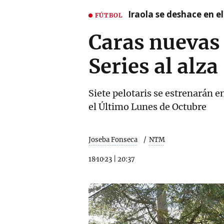
Iraola se deshace en e
FÚTBOL
Caras nuevas 
Series al alza
Siete pelotaris se estrenarán e
el Último Lunes de Octubre
Joseba Fonseca
NTM
18·10·23
|
20:37