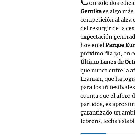
C
on sólo dos edici
Gernika
es algo más 
competición al alza 
del resurgir de la ce
expectación generada
hoy en el
Parque Eu
próximo día 30, en c
Último Lunes de Oct
que nunca entre la a
Eraman, que ha logra
para los 16 festival
cuenta que el aforo 
partidos, es aproxi
garantizado un ambie
febrero, fecha establ