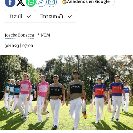
Añádenos en Google
Itzuli
Entzun
Joseba Fonseca
NTM
30·10·23
|
07:00