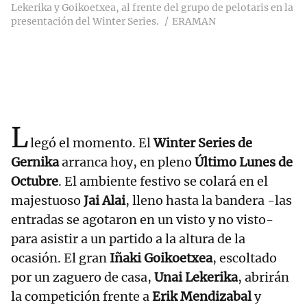
Lekerika y Goikoetxea, al frente del grupo de pelotaris en la
presentación del Winter Series.
ERAMAN
L
legó el momento. El
Winter Series de
Gernika
arranca hoy, en pleno
Último Lunes de
Octubre
. El ambiente festivo se colará en el
majestuoso
Jai Alai
, lleno hasta la bandera -las
entradas se agotaron en un visto y no visto-
para asistir a un partido a la altura de la
ocasión. El gran
Iñaki Goikoetxea
, escoltado
por un zaguero de casa,
Unai Lekerika
, abrirán
la competición frente a
Erik Mendizabal
y