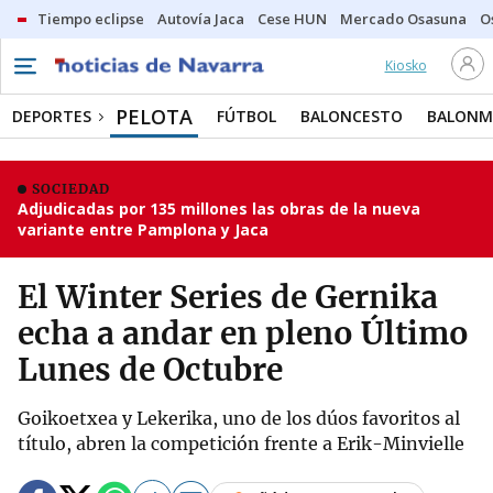
Tiempo eclipse
Autovía Jaca
Cese HUN
Mercado Osasuna
O
Kiosko
PELOTA
DEPORTES
FÚTBOL
BALONCESTO
BALON
SOCIEDAD
Adjudicadas por 135 millones las obras de la nueva
variante entre Pamplona y Jaca
El Winter Series de Gernika
echa a andar en pleno Último
Lunes de Octubre
Goikoetxea y Lekerika, uno de los dúos favoritos al
título, abren la competición frente a Erik-Minvielle