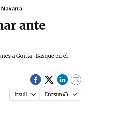
n Navarra
nar ante
lunes a Goitia-Basque en el
Itzuli
Entzun