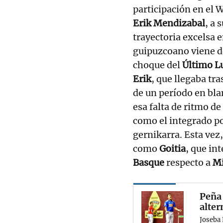
participación en el W
Erik Mendizabal
, a 
trayectoria excelsa 
guipuzcoano viene de
choque del
Último L
Erik
, que llegaba tr
de un período en bl
esa falta de ritmo d
como el integrado po
gernikarra. Esta vez,
como
Goitia
, que in
Basque
respecto a
Mi
Peña 
alter
Joseba