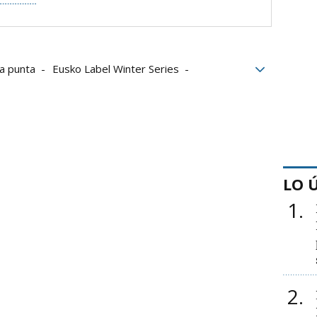
a punta
Eusko Label Winter Series
lt Basque
David Minvielle
Alex Goitia
LO 
1
2