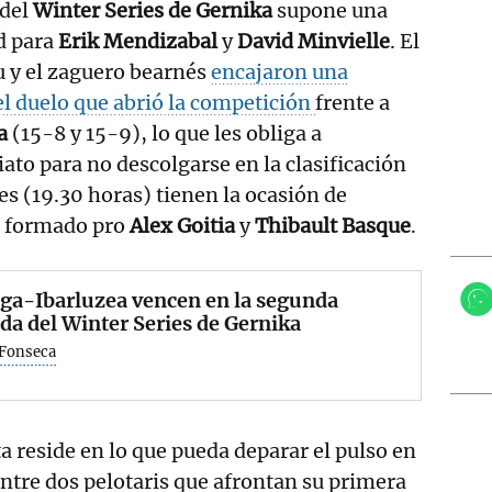
 del
Winter Series de Gernika
supone una
d para
Erik Mendizabal
y
David Minvielle
. El
u y el zaguero bearnés
encajaron una
el duelo que abrió la competición
frente a
a
(15-8 y 15-9), lo que les obliga a
ato para no descolgarse en la clasificación
es (19.30 horas) tienen la ocasión de
úo formado pro
Alex Goitia
y
Thibault Basque
.
ga-Ibarluzea vencen en la segunda
da del Winter Series de Gernika
 Fonseca
a reside en lo que pueda deparar el pulso en
entre dos pelotaris que afrontan su primera