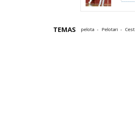
TEMAS
pelota
Pelotari
Cest
Erik Mendizabal
Thibau