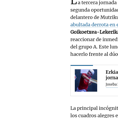
L
a tercera jornada
segunda oportunida
delantero de Mutrik
abultada derrota en 
Goikoetxea-Lekerik
reaccionar de inmedi
del grupo A. Este lun
hacerlo frente al d
Erkia
jorna
Joseba
La principal incógnit
los cuadros alegres 