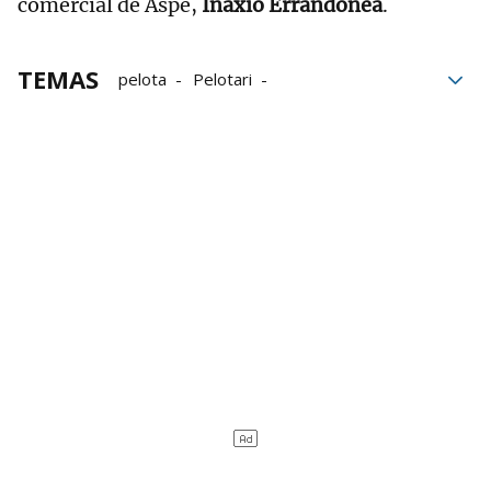
comercial de Aspe,
Inaxio Errandonea
.
TEMAS
pelota
Pelotari
Campeonato de Parejas
Unai Laso