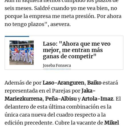
Aún ni siquiera hemos cumplido los plazos de
seis meses. Saldré cuando yo me vea bien, no
porque la empresa me meta presión. Por ahora
no tengo plazos", asevera.
Laso: "Ahora que me veo
mejor, me entran más
ganas de competir"
Joseba Fonseca
Además de por
Laso-Aranguren
,
Baiko
estará
representada en el Parejas por
Jaka-
Mariezkurrena
,
Peña-Albisu
y
Artola-Imaz
. El
delantero de esta última combinación es la
única cara nueva del cuadro respecto a la
edición precedente. Cubre la vacante de
Mikel