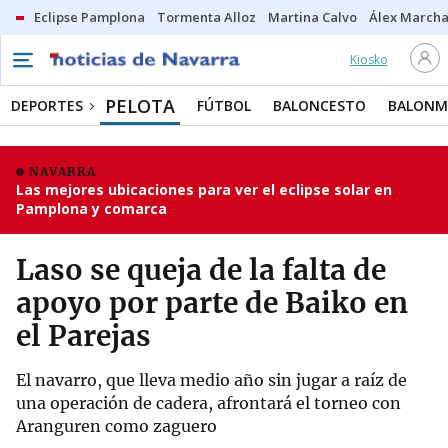
Eclipse Pamplona
Tormenta Alloz
Martina Calvo
Álex Marcha
Kiosko
PELOTA
DEPORTES
FÚTBOL
BALONCESTO
BALON
NAVARRA
Las mejores ubicaciones para ver el eclipse solar en
Pamplona y comarca
Laso se queja de la falta de
apoyo por parte de Baiko en
el Parejas
El navarro, que lleva medio año sin jugar a raíz de
una operación de cadera, afrontará el torneo con
Aranguren como zaguero