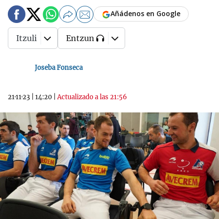
Añádenos en Google
Itzuli
Entzun
Joseba Fonseca
21·11·23
|
14:20
|
Actualizado a las 21:56