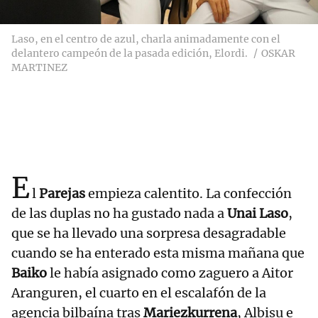
Laso, en el centro de azul, charla animadamente con el
delantero campeón de la pasada edición, Elordi.
OSKAR
MARTINEZ
E
l
Parejas
empieza calentito. La confección
de las duplas no ha gustado nada a
Unai Laso
,
que se ha llevado una sorpresa desagradable
cuando se ha enterado esta misma mañana que
Baiko
le había asignado como zaguero a Aitor
Aranguren, el cuarto en el escalafón de la
agencia bilbaína tras
Mariezkurrena
, Albisu e