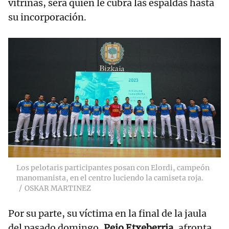
vitrinas, será quien le cubra las espaldas hasta
su incorporación.
Los pelotaris participantes posan con Elordi, campeón
manomanista, en el centro luciendo la camiseta roja.
OSKAR MARTINEZ
Por su parte, su víctima en la final de la jaula
del pasado domingo,
Peio Etxeberria
, afronta