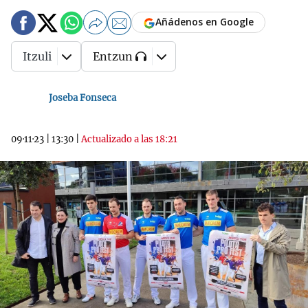
Añádenos en Google
Itzuli
Entzun
Joseba Fonseca
09·11·23
|
13:30
|
Actualizado a las 18:21