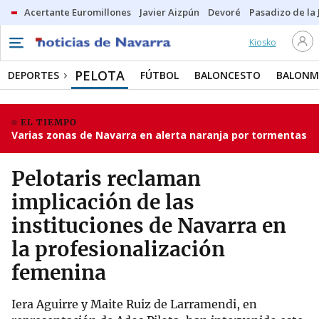
Acertante Euromillones
Javier Aizpún
Devoré
Pasadizo de la
Kiosko
PELOTA
DEPORTES
FÚTBOL
BALONCESTO
BALON
EL TIEMPO
Varias zonas de Navarra en alerta naranja por tormentas
Pelotaris reclaman
implicación de las
instituciones de Navarra en
la profesionalización
femenina
Iera Aguirre y Maite Ruiz de Larramendi, en