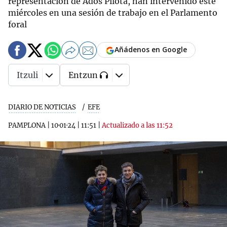
representación de Ados Pilota, han intervenido este
miércoles en una sesión de trabajo en el Parlamento
foral
Añádenos en Google
Itzuli
Entzun
DIARIO DE NOTICIAS
EFE
PAMPLONA
|
10·01·24
|
11:51
|
Actualizado a las 11:52