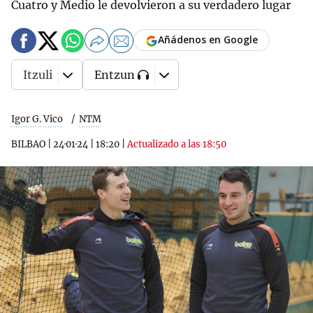
Cuatro y Medio le devolvieron a su verdadero lugar
Añádenos en Google
Itzuli
Entzun
Igor G. Vico
NTM
BILBAO
|
24·01·24
|
18:20
|
Actualizado a las 18:50