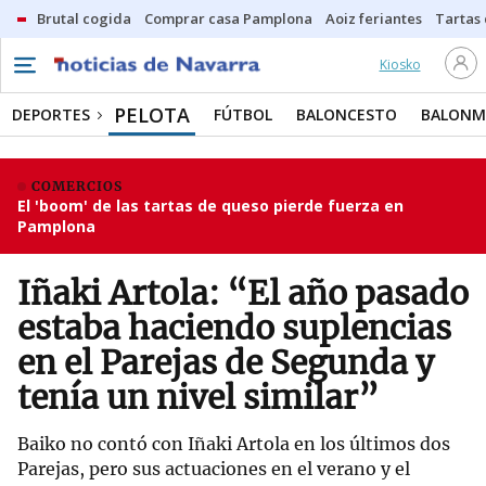
Brutal cogida
Comprar casa Pamplona
Aoiz feriantes
Tartas
Kiosko
PELOTA
DEPORTES
FÚTBOL
BALONCESTO
BALON
COMERCIOS
El 'boom' de las tartas de queso pierde fuerza en
Pamplona
Iñaki Artola: “El año pasado
estaba haciendo suplencias
en el Parejas de Segunda y
tenía un nivel similar”
Baiko no contó con Iñaki Artola en los últimos dos
Parejas, pero sus actuaciones en el verano y el