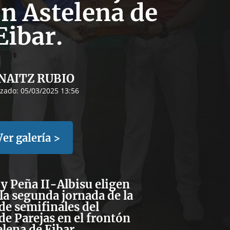
ón Astelena de
Eibar.
NAITZ RUBIO
izado:
05/03/2025 13:56
Ver galería >
y Peña II-Albisu eligen
 la segunda jornada de la
 de semifinales del
e Parejas en el frontón
elena de Eibar.