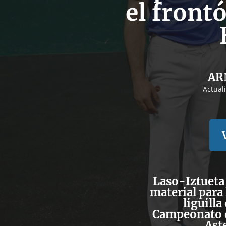
el front
AR
Actual
Laso-Iztueta 
material para
liguilla
Campeonato d
Ast