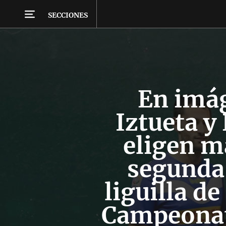
SECCIONES
En imá
Iztueta y
eligen ma
segunda 
liguilla de
Campeonat