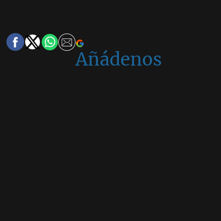
Añádenos
en
Google