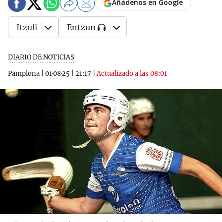
Añádenos en Google
Itzuli
Entzun
DIARIO DE NOTICIAS
Pamplona
|
01·08·25
|
21:17
|
Actualizado a las 08:01