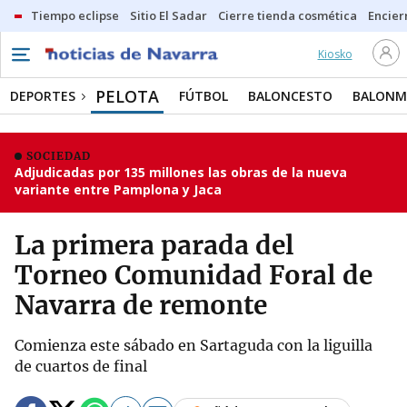
Tiempo eclipse
Sitio El Sadar
Cierre tienda cosmética
Encier
Kiosko
PELOTA
DEPORTES
FÚTBOL
BALONCESTO
BALON
SOCIEDAD
Adjudicadas por 135 millones las obras de la nueva
variante entre Pamplona y Jaca
La primera parada del
Torneo Comunidad Foral de
Navarra de remonte
Comienza este sábado en Sartaguda con la liguilla
de cuartos de final