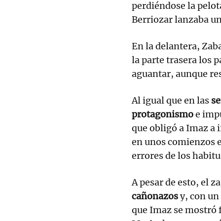
perdiéndose la pelot
Berriozar lanzaba un
En la delantera, Zab
la parte trasera los p
aguantar, aunque res
Al igual que en las
se
protagonismo
e impu
que obligó a Imaz a i
en unos comienzos e
errores de los habitu
A pesar de esto, el 
cañonazos
y, con un
que Imaz se mostró fr