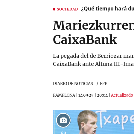
¿Qué tiempo hará dur
SOCIEDAD
Mariezkurrena
CaixaBank
La pegada del de Berriozar marc
CaixaBank ante Altuna III-Ima
DIARIO DE NOTICIAS
EFE
PAMPLONA
|
14·09·25
|
20:04
|
Actualizado 
43