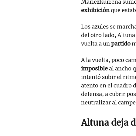
Mariezkurrena sumó 
exhibición
que estab
Los azules se march
del otro lado, Altun
vuelta a un
partido
m
A la vuelta, poco ca
imposible
al ancho q
intentó subir el rit
atento en el cuadro 
defensa, a cubrir po
neutralizar al camp
Altuna deja d