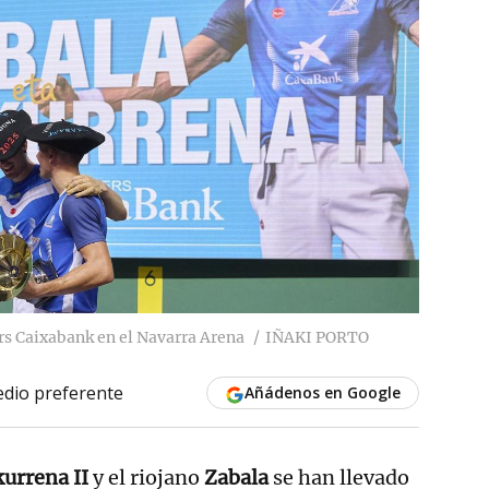
rs Caixabank en el Navarra Arena
IÑAKI PORTO
dio preferente
Añádenos en Google
urrena II
y el riojano
Zabala
se han llevado