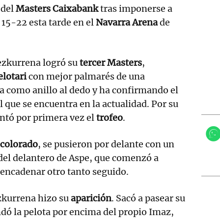
 del
Masters Caixabank
tras imponerse a
 15-22 esta tarde en el
Navarra Arena
de
ezkurrena logró su
tercer Masters
,
elotari
con mejor palmarés de una
a como anillo al dedo y ha confirmando el
l que se encuentra en la actualidad. Por su
antó por primera vez el
trofeo
.
colorado
, se pusieron por delante con un
del delantero de Aspe, que comenzó a
 encadenar otro tanto seguido.
zkurrena hizo su
aparición
. Sacó a pasear su
ó la pelota por encima del propio Imaz,