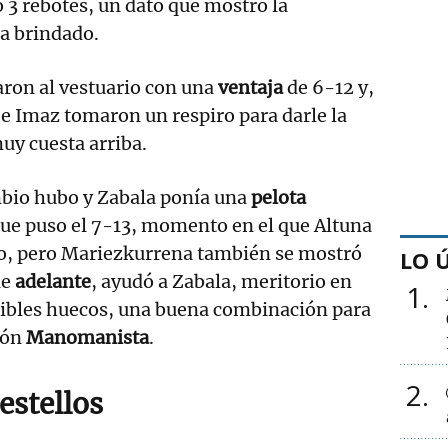
3 rebotes, un dato que mostró la
a brindado.
aron al vestuario con una
ventaja
de 6-12 y,
a e Imaz tomaron un respiro para darle la
uy cuesta arriba.
mbio hubo y Zabala ponía una
pelota
ue puso el 7-13, momento en el que Altuna
mo, pero Mariezkurrena también se mostró
LO 
de
adelante
, ayudó a Zabala, meritorio en
1
sibles huecos, una buena combinación para
eón
Manomanista
.
2
estellos