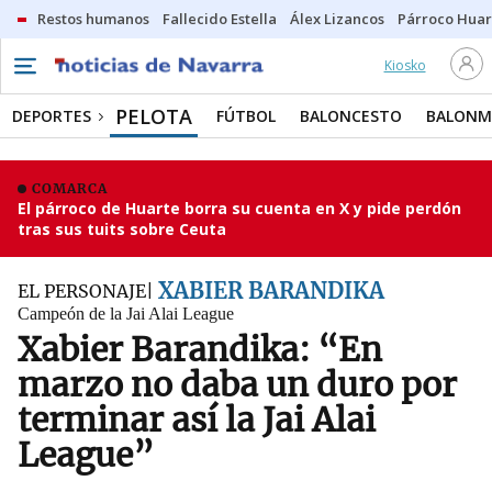
Restos humanos
Fallecido Estella
Álex Lizancos
Párroco Huar
Kiosko
PELOTA
DEPORTES
FÚTBOL
BALONCESTO
BALON
COMARCA
El párroco de Huarte borra su cuenta en X y pide perdón
tras sus tuits sobre Ceuta
XABIER BARANDIKA
EL PERSONAJE
Campeón de la Jai Alai League
Xabier Barandika: “En
marzo no daba un duro por
terminar así la Jai Alai
League”