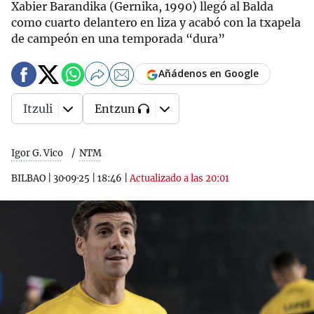
Xabier Barandika (Gernika, 1990) llegó al Balda
como cuarto delantero en liza y acabó con la txapela
de campeón en una temporada “dura”
Añádenos en Google
Itzuli
Entzun
Igor G. Vico
NTM
BILBAO
|
30·09·25
|
18:46
|
Actualizado a las 20:01