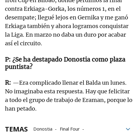
Iron Cup en Bilbao, donde perdimos la final
contra Erkiaga-Gorka, los números 1, en el
desempate; llegué lejos en Gernika y me ganó
Erkiaga también y ahora logramos conquistar
la Liga. En marzo no daba un duro por acabar
así el circuito.
¿Se ha destapado Donostia como plaza
puntista?
—Era complicado llenar el Balda un lunes.
No imaginaba esta respuesta. Hay que felicitar
a todo el grupo de trabajo de Eraman, porque lo
han petado.
TEMAS
Donostia
Final Four
Gernika Jai Alai
Eraman! Jai Alai