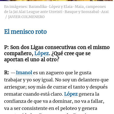
En imágenes: Barandika-López y Elaia-Maia, campeones
de la Jai Alai League ante Urreisti-Basque y Sorozabal-Arai
JAVIER COLMENERO
El menisco roto
Son dos Ligas consecutivas con el mismo
compañero,
López
. ¿Qué cree que se
aportan el uno al otro?
—
Imanol
es un zaguero que le gusta
trabajar y yo soy igual. No soy un delantero que
arriesgue; soy más de currar el tanto y después
rematar cuando está claro.
López
genera la
confianza de que va a dominar, no va a fallar,
va a ser consistente en el peloteo y genera