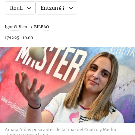
Itzuli
Entzun
Igor G. Vico
BILBAO
17·12·25
|
10:00
Amaia Alday posa antes de la final del Cuatro y Medio.