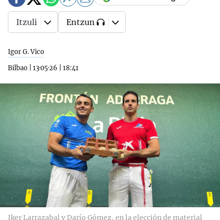
Itzuli
Entzun
Igor G. Vico
Bilbao
|
13·05·26
|
18:41
Iker Larrazabal y Darío Gómez, en la elección de material