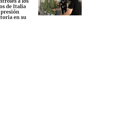
ntroles a los
os de Italia
 presión
toria en su