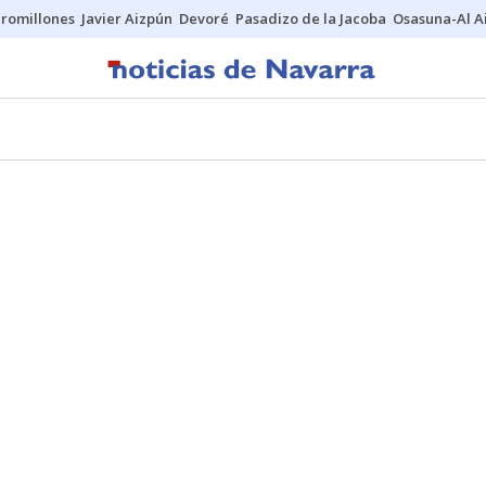
uromillones
Javier Aizpún
Devoré
Pasadizo de la Jacoba
Osasuna-Al A