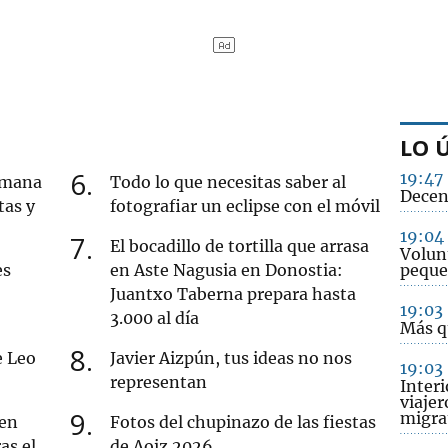
LO 
6
19:47
semana
Todo lo que necesitas saber al
Decen
tas y
fotografiar un eclipse con el móvil
19:04
7
El bocadillo de tortilla que arrasa
Volun
es
en Aste Nagusia en Donostia:
pequ
Juantxo Taberna prepara hasta
19:03
3.000 al día
Más q
8
e Leo
Javier Aizpún, tus ideas no nos
19:03
representan
Interi
viajer
9
migrat
 en
Fotos del chupinazo de las fiestas
as el
de Aoiz 2026