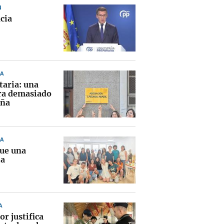
N
cia
A
taria: una
ra demasiado
eña
A
ue una
ia
A
or justifica