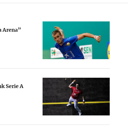
ra Arena”
nk Serie A