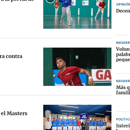
OPINIÓ
Decen
NAVARR
Volun
palab
rra contra
pequ
NAVARR
Más q
famil
 el Masters
POLÍTIC
Interi