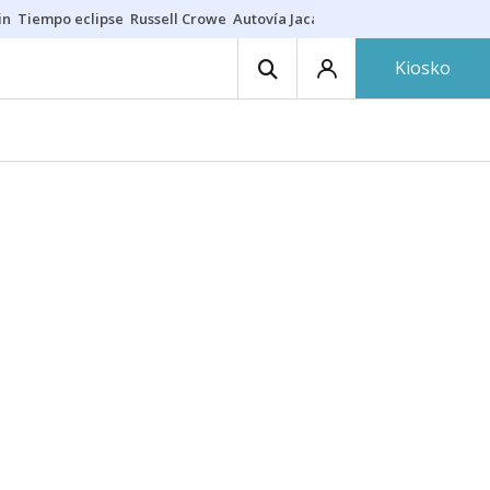
in
Tiempo eclipse
Russell Crowe
Autovía Jaca
Ronald Araújo
Prohibic
Kiosko