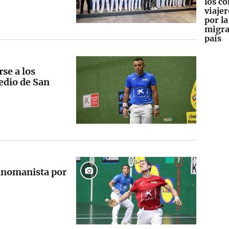
los co
viajer
por la
migra
país
rse a los
Medio de San
Manomanista por