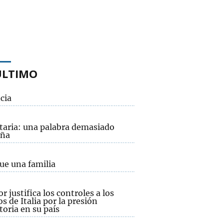
ÚLTIMO
cia
taria: una palabra demasiado
eña
ue una familia
or justifica los controles a los
os de Italia por la presión
oria en su país