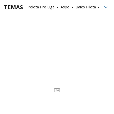
TEMAS
Pelota Pro Liga
Aspe
Baiko Pilota
Manomanista
Darío Gómez
Iker Larrazabal