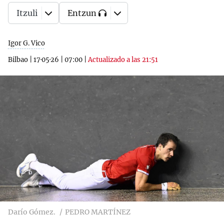
Itzuli
Entzun
Igor G. Vico
Bilbao
|
17·05·26
|
07:00
|
Actualizado a las 21:51
Darío Gómez.
PEDRO MARTÍNEZ