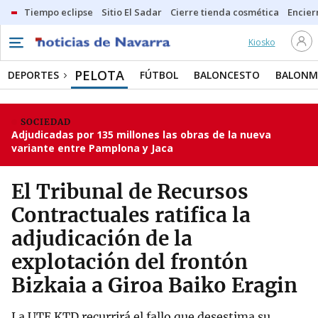
Tiempo eclipse
Sitio El Sadar
Cierre tienda cosmética
Encier
Kiosko
PELOTA
DEPORTES
FÚTBOL
BALONCESTO
BALON
SOCIEDAD
Adjudicadas por 135 millones las obras de la nueva
variante entre Pamplona y Jaca
El Tribunal de Recursos
Contractuales ratifica la
adjudicación de la
explotación del frontón
Bizkaia a Giroa Baiko Eragin
La UTE KTD recurrirá el fallo que desestima su